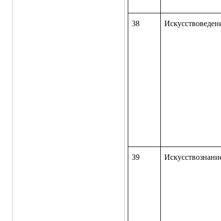
38
Искусствоведе
39
Искусствозна