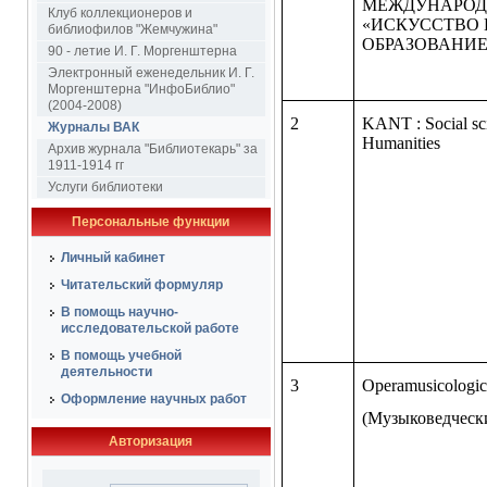
МЕЖДУНАРОД
Клуб коллекционеров и
«ИСКУССТВО 
библиофилов "Жемчужина"
ОБРАЗОВАНИЕ
90 - летие И. Г. Моргенштерна
Электронный еженедельник И. Г.
Моргенштерна "ИнфоБиблио"
(2004-2008)
2
KANT : Social sc
Журналы ВАК
Humanities
Архив журнала "Библиотекарь" за
1911-1914 гг
Услуги библиотеки
Персональные функции
Личный кабинет
Читательский формуляр
В помощь научно-
исследовательской работе
В помощь учебной
деятельности
3
Operamusicologic
Оформление научных работ
(Музыковедческ
Авторизация