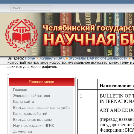
Вы здесь:
Home
Журналы ВАК
Журналы ВАК по специальности
Ж
искусства)(театральное искусство; музыкальное искусство; кино-, теле- 
архитектура; хореографичес
-
Главное меню
Наименование 
Главная
1
BULLETIN OF 
Электронный каталог
INTERNATION
Карта сайта
Виртуальная справочная служба
ART AND EDU
Календарь событий
(перевод назван
Виртуальные выставки
государственны
Научные издания ЧГИК
Федерации: Б
Документы