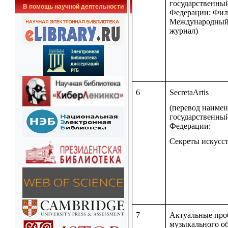
государственны
В помощь научной деятельности
Федерации: Фил
Международный
журнал)
6
SecretaArtis
(перевод наимен
государственны
Федерации:
Секреты искусс
7
Актуальные про
музыкального о