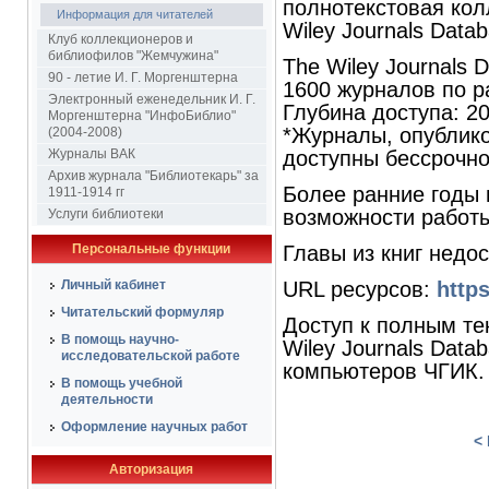
полнотекстовая ко
Информация для читателей
Wiley Journals Datab
Клуб коллекционеров и
библиофилов "Жемчужина"
The Wiley Journals 
90 - летие И. Г. Моргенштерна
1600 журналов по р
Электронный еженедельник И. Г.
Глубина доступа: 20
Моргенштерна "ИнфоБиблио"
*Журналы, опублико
(2004-2008)
Журналы ВАК
доступны бессрочно
Архив журнала "Библиотекарь" за
Более ранние годы 
1911-1914 гг
возможности работы
Услуги библиотеки
Персональные функции
Главы из книг недо
Личный кабинет
URL ресурсов:
https
Читательский формуляр
Доступ к полным те
В помощь научно-
Wiley Journals Data
исследовательской работе
компьютеров ЧГИК.
В помощь учебной
деятельности
Оформление научных работ
<
Авторизация