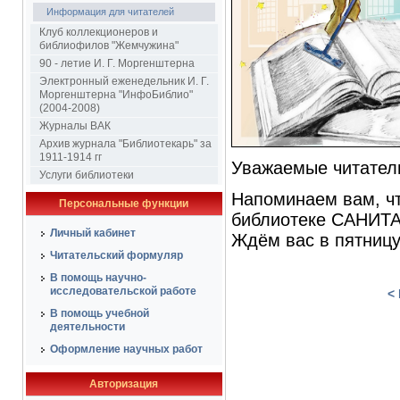
Информация для читателей
Клуб коллекционеров и
библиофилов "Жемчужина"
90 - летие И. Г. Моргенштерна
Электронный еженедельник И. Г.
Моргенштерна "ИнфоБиблио"
(2004-2008)
Журналы ВАК
Архив журнала "Библиотекарь" за
1911-1914 гг
Уважаемые читател
Услуги библиотеки
Напоминаем вам, что
Персональные функции
библиотеке САНИТ
Личный кабинет
Ждём вас в пятницу
Читательский формуляр
В помощь научно-
исследовательской работе
<
В помощь учебной
деятельности
Оформление научных работ
Авторизация