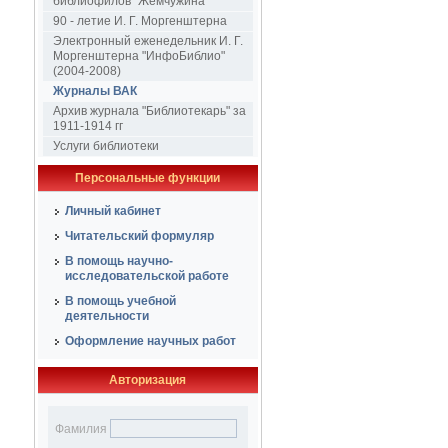
библиофилов "Жемчужина"
90 - летие И. Г. Моргенштерна
Электронный еженедельник И. Г.
Моргенштерна "ИнфоБиблио"
(2004-2008)
Журналы ВАК
Архив журнала "Библиотекарь" за
1911-1914 гг
Услуги библиотеки
Персональные функции
Личный кабинет
Читательский формуляр
В помощь научно-
исследовательской работе
В помощь учебной
деятельности
Оформление научных работ
Авторизация
Фамилия