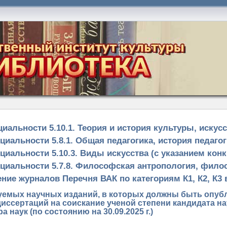
альности 5.10.1. Теория и история культуры, искусс
иальности 5.8.1. Общая педагогика, история педаго
иальности 5.10.3. Виды искусства (с указанием конк
циальности 5.7.8. Философская антропология, фило
ние журналов Перечня ВАК по категориям К1, К2, К3 в
емых научных изданий, в которых должны быть опу
иссертаций на соискание ученой степени кандидата на
 наук (по состоянию на 30.09.2025 г.)