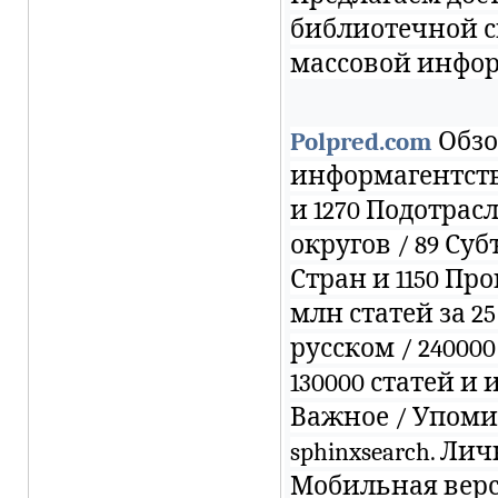
библиотечной с
массовой инфо
Polpred.com
Обзо
информагентств.
и 1270 Подотрас
округов / 89 Суб
Стран и 1150 Пр
млн статей за 25
русском / 240000
130000 статей и
Важное / Упоми
sphinxsearch. Ли
Мобильная вер