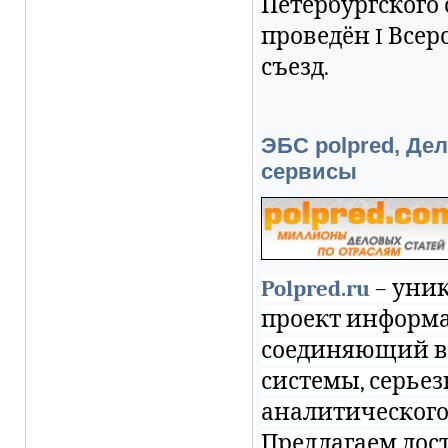
Петербургского о
проведён I Все
съезд.
ЭБС polpred, Дел
сервисы
Polpred.ru
– уни
проект информа
соединяющий в 
системы, серье
аналитического
Предлагаем дос