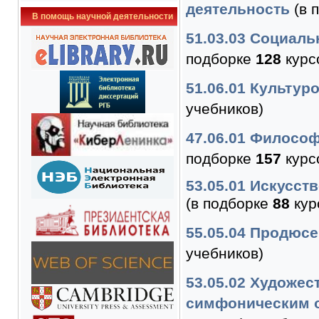
деятельность
(в 
В помощь научной деятельности
51.03.03 Социаль
подборке
128
курс
51.06.01 Культур
учебников)
47.06.01 Философ
подборке
157
курс
53.05.01 Искусст
(в подборке
88
кур
55.05.04 Продюс
учебников)
53.05.02 Художес
симфоническим о