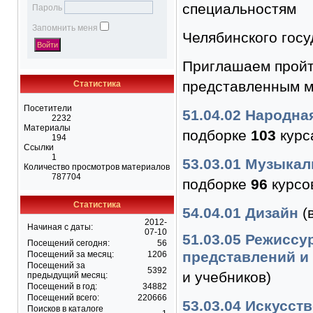
специальностям
Пароль
Запомнить меня
Челябинского госу
Приглашаем пройт
представленным м
Статистика
Посетители
51.04.02 Народна
2232
Материалы
подборке
103
курс
194
Cсылки
1
53.03.01 Музыкал
Количество просмотров материалов
787704
подборке
96
курсов
Статистика
54.04.01 Дизайн
(
2012-
Начиная с даты:
07-10
51.03.05 Режиссу
Посещений сегодня:
56
представлений и
Посещений за месяц:
1206
Посещений за
5392
и учебников)
предыдущий месяц:
Посещений в год:
34882
Посещений всего:
220666
53.03.04 Искусст
Поисков в каталоге