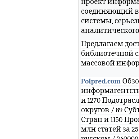
проект информа
соединяющий в 
системы, серье
аналитического
Предлагаем дос
библиотечной с
массовой инфо
Polpred.com
Обзо
информагентств.
и 1270 Подотрас
округов / 89 Суб
Стран и 1150 Пр
млн статей за 25
русском / 240000