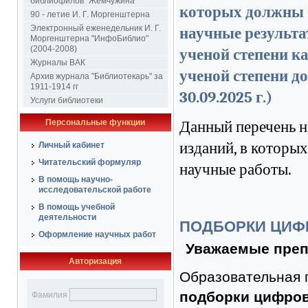
библиофилов "Жемчужина"
которых должны 
90 - летие И. Г. Моргенштерна
Электронный еженедельник И. Г.
научные результа
Моргенштерна "ИнфоБиблио"
(2004-2008)
ученой степени ка
Журналы ВАК
ученой степени д
Архив журнала "Библиотекарь" за
1911-1914 гг
30.09.2025 г.)
Услуги библиотеки
Персональные функции
Данный перечень н
изданий, в которы
Личный кабинет
Читательский формуляр
научные работы.
В помощь научно-
исследовательской работе
В помощь учебной
деятельности
ПОДБОРКИ ЦИФ
Оформление научных работ
Уважаемые преп
Авторизация
Образовательная 
подборки цифров
Фамилия