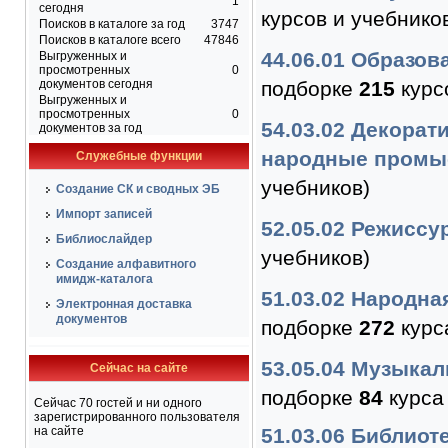
1
сегодня
курсов и учебнико
Поисков в каталоге за год
3747
Поисков в каталоге всего
47846
44.06.01 Образов
Выгруженных и
просмотренных
0
документов сегодня
подборке
215
курс
Выгруженных и
просмотренных
0
54.03.02 Декорат
документов за год
народные пром
Служебные функции
учебников)
Создание СК и сводных ЭБ
Импорт записей
52.05.02 Режиссу
Библиослайдер
учебников)
Создание алфавитного
имидж-каталога
51.03.02 Народна
Электронная доставка
документов
подборке
272
курс
53.05.04 Музыкал
Сейчас на сайте
подборке
84
курса 
Сейчас 70 гостей и ни одного
зарегистрированного пользователя
на сайте
51.03.06 Библио