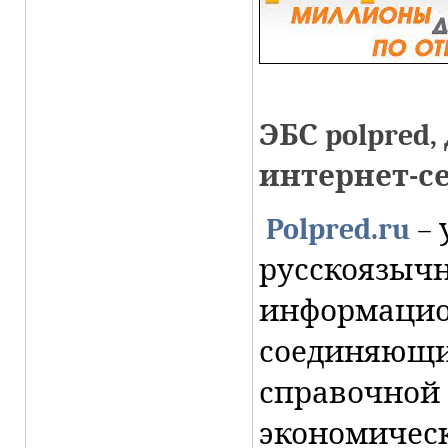
ЭБС polpred
интернет-с
Polpred.ru
– 
русскоязыч
информацио
соединяющий
справочной 
экономическ