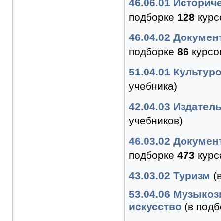
46.06.01 Историч
подборке
128
курс
46.04.02 Докуме
подборке
86
курсов
51.04.01 Культур
учебника)
42.04.03 Издател
учебников)
46.
0
3.02 Докумен
подборке
473
курс
43.03.02 Туризм
(
53.04.06 Музыко
искусство
(в под