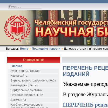
Вы здесь:
Home
Последние новости
Деловые статьи и интернет-се
-
Главное меню
Главная
ПЕРЕЧЕНЬ РЕЦ
Электронный каталог
ИЗДАНИЙ
Карта сайта
Виртуальная справочная служба
Уважаемые препода
Календарь событий
Виртуальные выставки
В разделе Журнал
Научные издания ЧГИК
Документы
ПЕРЕЧЕНЬ реценз
Клуб коллекционеров и