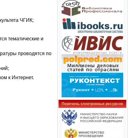
культета ЧГИК;
тся тематические и
ературы проводятся по
ний;
ом к Интернет.
Перечень электронных ресурсов