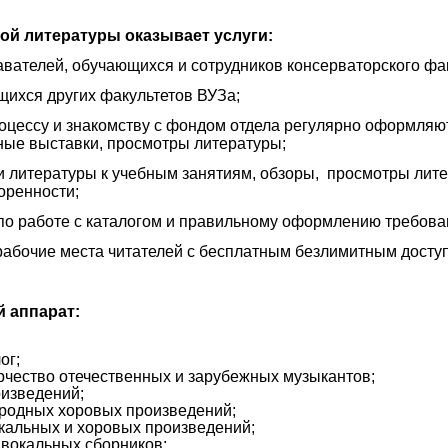
ой литературы оказывает услуги:
авателей, обучающихся и сотрудников консерваторского фа
щихся других факультетов ВУЗа;
оцессу и знакомству с фондом отдела регулярно оформляю
ые выставки, просмотры литературы;
ки литературы к учебным занятиям, обзоры, просмотры лит
оренности;
 по работе с каталогом и правильному оформлению требова
абочие места читателей с бесплатным безлимитным доступ
 аппарат:
ог;
ворчество отечественных и зарубежных музыкантов;
оизведений;
ародных хоровых произведений;
окальных и хоровых произведений;
 вокальных сборников;