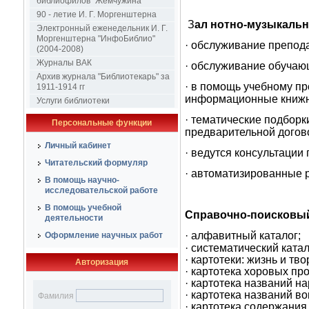
библиофилов "Жемчужина"
90 - летие И. Г. Моргенштерна
З
ал нотно-музыкальн
Электронный еженедельник И. Г.
Моргенштерна "ИнфоБиблио"
· обслуживание препод
(2004-2008)
Журналы ВАК
· обслуживание обучаю
Архив журнала "Библиотекарь" за
· в помощь учебному пр
1911-1914 гг
информационные книжн
Услуги библиотеки
· тематические подбор
Персональные функции
предварительной догов
Личный кабинет
· ведутся консультации
Читательский формуляр
·
автоматизированные р
В помощь научно-
исследовательской работе
В помощь учебной
Справочно-поисковый
деятельности
· алфавитный каталог;
Оформление научных работ
· систематический катал
· картотеки: жизнь и т
Авторизация
· картотека хоровых пр
· картотека названий н
· картотека названий в
Фамилия
· картотека содержания