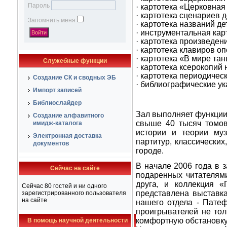
Пароль
· картотека «Церковная
· картотека сценариев 
Запомнить меня
· картотека названий де
· инструментальная кар
· картотека произведен
· картотека клавиров оп
· картотека «В мире тан
Служебные функции
· картотека ксерокопий 
·
картотека периодическ
Создание СК и сводных ЭБ
· библиографические ук
Импорт записей
Библиослайдер
Зал выполняет функции
Создание алфавитного
свыше 40 тысяч томов
имидж-каталога
истории и теории муз
Электронная доставка
партитур, классически
документов
городе.
В начале 2006 года в 
Сейчас на сайте
подаренных читателям
друга, и коллекция «
Сейчас 80 гостей и ни одного
представлена выставка
зарегистрированного пользователя
на сайте
нашего отдела - Патеф
проигрывателей не тол
комфортную обстановку
В помощь научной деятельности