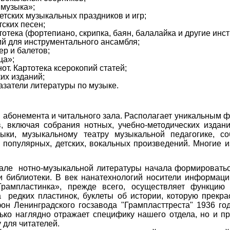
 музыка»;
детских музыкальных праздников и игр;
тских песен;
тотека (фортепиано, скрипка, баян, балалайка и другие инс
ий для инструментального ансамбля;
ер и балетов;
ца»;
нот. Картотека ксерокопий статей;
их изданий;
азатели литературы по музыке.
 абонемента и читального зала. Располагает уникальным
, включая собрания нотных, учебно-методических издани
ыки, музыкальному театру музыкальной педагогике, с
х, популярных, детских, вокальных произведений. Многие 
зале нотно-музыкальной литературы начала формироватьс
и библиотеки. В век нанатехнологий носители информаци
Грампластинка», прежде всего, осуществляет функци
 редких пластинок, буклеты об истории, которую прекра
он Ленинградского госзавода "Грампласттреста" 1936 го
ько наглядно отражает специфику нашего отдела, но и пр
 для читателей.