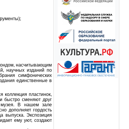
трументы);
 фондом, насчитывающим
й, научных изданий по
обрания симфонических
издания единственные в
я коллекция пластинок,
и быстро сменяют друг
ю музея. В нашем зале
сно дополняет гордость
да выпуска. Экспозиция
идает ему уют, создают