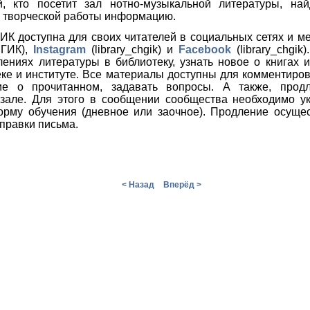
, кто посетит зал нотно-музыкальной литературы, на
 творческой работы информацию.
ИК доступна для своих читателей в социальных сетях и 
ЧГИК),
Instagram
(library_chgik) и
F
acebook
(library_chgik
лениях литературы в библиотеку, узнать новое о книгах и
ке и институте. Все материалы доступны для комментиров
ие о прочитанном, задавать вопросы. А также, продл
в зале. Для этого в сообщении сообщества необходимо у
орму обучения (дневное или заочное).
Продление осущес
тправки письма.
< Назад
Вперёд >