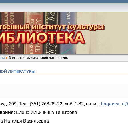
алы
Зал нотно-музыкальной литературы
НОЙ ЛИТЕРАТУРЫ
уд. 209. Тел.: (351) 268-95-22, доб. 1-82,
e
-m
ail
:
tingaeva_e@
вания:
Елена Ильинична Тиньгаева
а Наталья Васильевна