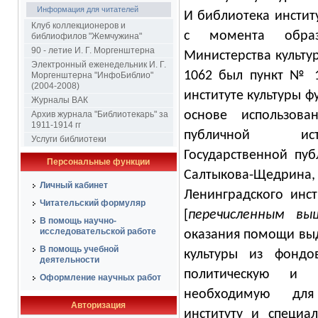
Информация для читателей
И библиотека институ
Клуб коллекционеров и
с момента образ
библиофилов "Жемчужина"
90 - летие И. Г. Моргенштерна
Министерства культу
Электронный еженедельник И. Г.
1062 был пункт № 1
Моргенштерна "ИнфоБиблио"
(2004-2008)
институте культуры 
Журналы ВАК
основе использова
Архив журнала "Библиотекарь" за
1911-1914 гг
публичной ист
Услуги библиотеки
Государственной пу
Персональные функции
Салтыкова-Щедрина
Личный кабинет
Ленинградского инст
Читательский формуляр
[
перечисленным вы
В помощь научно-
исследовательской работе
оказания помощи выд
В помощь учебной
культуры из фондо
деятельности
политическую и х
Оформление научных работ
необходимую для
Авторизация
институту и специа