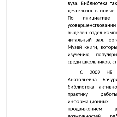
вуза. Библиотека та
деятельность новые
По инициативе
усовершенствован
выделен отдел комп
читальный зал, ор
Музей книги, которы
изучению, популяр
среди школьников, ст
С 2009 НБ Ч
Анатольевна Бачу
библиотека актив
практику рабо
информационных 
продвижением 
возможностей р