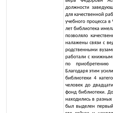
Вера Федоровн Ас
должности заведующ
для качественной ра
учебного процесса в 
лет библиотека имела
позволяло качестве
налажены связи с в
родственными вузами
работали с книжным
по приобретению
Благодаря этим усили
библиотеки 4 катег
человек до двадцати
фонд библиотеки. До
находились в разных 
был выделен первый