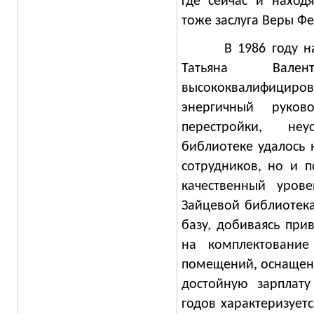
где сейчас и наход
тоже заслуга Веры Ф
В 1986 году на
Татьяна Вале
высококвалифиц
энергичный руко
перестройки, неу
библиотеке удалось 
сотрудников, но и 
качественный урове
Зайцевой библиотек
базу, добиваясь при
на комплектование
помещений, оснащен
достойную зарплату
годов характеризует