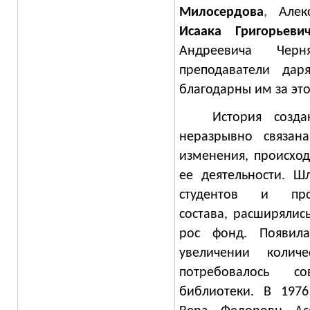
Милосердова
,
Але
Исаака Григорьев
Андреевича Черня
преподаватели да
благодарны им за это
И
стория созд
неразрывно связана
изменения, происхо
ее деятельности.
Шл
студентов и профе
состава, расширялись
рос фонд. Появила
увеличении количе
потребовалось со
библиотеки. В 1976