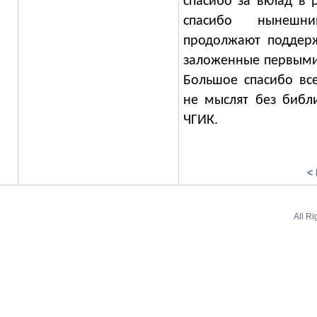
спасибо за
вклад в 
спасибо нынешни
продолжают поддерж
заложенные первыми
Большое спасибо
вс
не мыслят без библ
ЧГИК.
<
All R