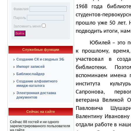
1968 года библиот
Фамилия
студентов-первокурс
Пароль
прошло уже 50 лет. 
Запомнить меня
подводить итоги, нам
Юбилей – это п
Служебные функции
к прошлому, время,
участвовал в созд
Создание СК и сводных ЭБ
Импорт записей
библиотеки. Поэт
Библиослайдер
вспоминаем имена п
Создание алфавитного
института культу
имидж-каталога
Сапронова, перв
Электронная доставка
документов
ветерана Великой О
Павловича Шушари
Сейчас на сайте
Валентину Ивановну
Сейчас 88 гостей и ни одного
отдали работе в наш
зарегистрированного пользователя
на сайте