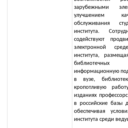
зарубежными эл
улучшением кач
обслуживания ст
института. Сотру
содействуют прод
электронной сред
института, размещ
библиотечных 
информационную под
в вузе, библиоте
кропотливую рабо
изданиях профессорс
в российские базы 
обеспечивая услов
института среди вед