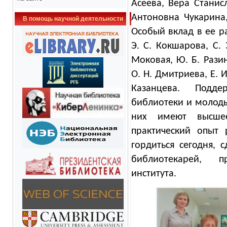
Асеева, Вера Стани
Антоновна Чукарина
В помощь научной деятельности
Особый вклад в ее ра
Э. С. Кокшарова, С. 
Моковая, Ю. Б. Разин
О. Н. Дмитриева, Е. И.
Казанцева. Подд
библиотеки и молод
них имеют высше
практический опыт
гордиться сегодня, 
библиотекарей, пр
института.