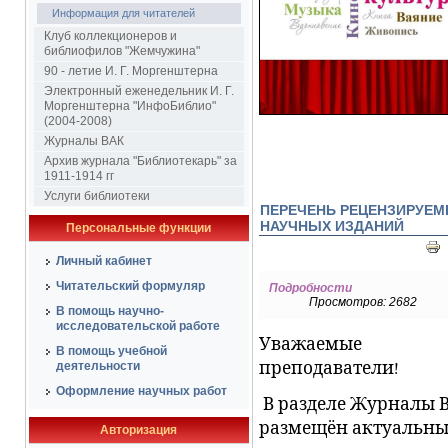
Информация для читателей
Клуб коллекционеров и
библиофилов "Жемчужина"
90 - летие И. Г. Моргенштерна
Электронный еженедельник И. Г.
Моргенштерна "ИнфоБиблио"
(2004-2008)
Журналы ВАК
Архив журнала "Библиотекарь" за
1911-1914 гг
Услуги библиотеки
ПЕРЕЧЕНЬ РЕЦЕНЗИРУЕ
НАУЧНЫХ ИЗДАНИЙ
Персональные функции
Личный кабинет
Читательский формуляр
Подробности
Просмотров: 2682
В помощь научно-
исследовательской работе
Уважаемые
В помощь учебной
преподаватели!
деятельности
Оформление научных работ
В разделе Журналы 
размещён актуальн
Авторизация