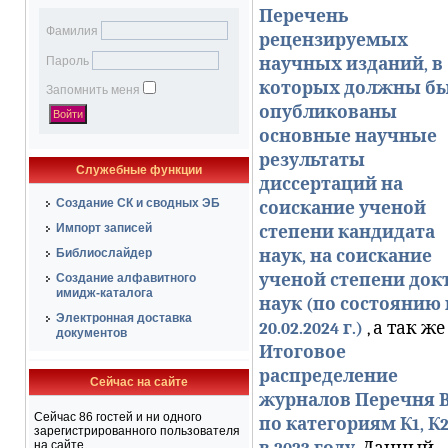
Перечень
Фамилия
рецензируемых
Пароль
научных изданий, в
которых должны б
Запомнить меня
опубликованы
основные научные
результаты
Служебные функции
диссертаций на
Создание СК и сводных ЭБ
соискание ученой
Импорт записей
степени кандидата
Библиослайдер
наук, на соискание
ученой степени док
Создание алфавитного
имидж-каталога
наук
(
по состоянию 
Электронная доставка
20.02.2024 г
.)
, а так же
документов
Итоговое
распределение
Сейчас на сайте
журналов Перечня 
Сейчас 86 гостей и ни одного
по категориям К1, К2
зарегистрированного пользователя
на сайте