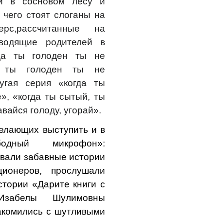
и в сосновом лесу и
 чего стоят слоганы на
ерс,рассчитанные на
иводящие родителей в
гда ты голоден ты не
а ты голоден ты не
угая серия «когда ты
», «когда ты сытый, ты
вайся голоду, угорай».
елающих выступить и в
одный микрофон»:
ывали забавные истории
ционеров, прослушали
тории «Дарите книги с
забелы Шулимовны
акомились с шутливыми