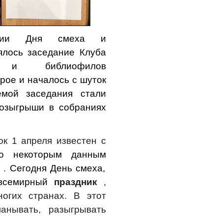
рии Дня смеха и
ялось заседание Клуба
ов и библиофилов
рое и началось с шуток
емой заседания стали
розыгрыши в собраниях
ок 1 апреля известен с
о некоторым данным
и
.
Сегодня
День смеха,
семирный
праздник
,
ногих странах. В этот
анывать,
разыгрывать