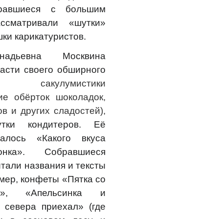
бравшиеся с большим
ассматривали «шутки»
ки карикатуристов.
надьевна Москвина
части своего обширного
ния
сакулумистики
ие обёрток шоколадок,
в и других сладостей),
утки кондитеров. Её
алось «Какого вкуса
ка». Собравшиеся
тали названия и тексты
мер, конфеты «Пятка со
и», «Апельсинка и
 севера приехал» (где