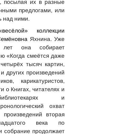
х,
посылая их в разные
чными предлогами,
или
 над ними.
есёлой» коллекции
Семёновна
Яхнина. Уже
 лет она собирает
ю «Когда смеётся даже
 четырёх тысяч картин,
 и других произведений
иков, карикатуристов,
и о Книгах, читателях и
библиотекарях и
Хронологический охват
й произведений вторая
надцатого века по
и собрание продолжает