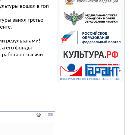
ультуры вошел в топ
туры занял третье
енте.
ми результатами!
 а его фонды
м работают тысячи