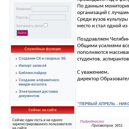
По данным мониторинг
Фамилия
организаций с лучшим
Пароль
Среди вузов культуры 
место и стал одной и
Запомнить меня
Поздравляем Челябинс
Общими усилиями всех
Служебные функции
пополняются массивам
Создание СК и сводных ЭБ
студентов, аспирантов
Импорт записей
С уважением,
Библиослайдер
директор Образовател
Создание алфавитного
имидж-каталога
Электронная доставка
документов
"ПЕРВЫЙ АПРЕЛЬ - НИК
Сейчас на сайте
Сейчас один гость и ни одного
Подробности
зарегистрированного пользователя
Просмотров: 3651
на сайте