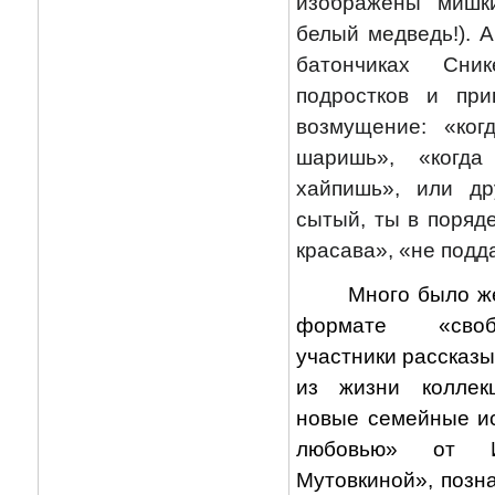
изображены мишк
белый медведь!). А
батончиках Сник
подростков и пр
возмущение: «ко
шаришь», «когд
хайпишь», или др
сытый, ты в поряде
красава», «не подда
Много было ж
формате «своб
участники рассказ
из жизни коллек
новые семейные ис
любовью» от И
Мутовкиной», позн