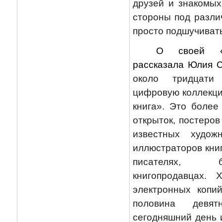
друзей и знакомы
стороны под разли
просто подшучивать
О своей «в
рассказала Юлия 
около тридцати
цифровую коллекци
книга». Это более
открыток, постеров
известных художн
иллюстраторов книг
писателях, 
книгопродавцах. 
электронных копи
половина девят
сегодняшний день 