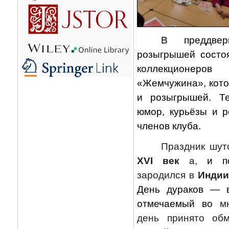
В преддве
розыгрышей состо
коллекционер
«Жемчужина», кото
и розыгрышей. Т
юмор, курьёзы и 
членов клуба.
Праздник шут
XVI век
а,
и п
зародился
в
Инди
День дураков
— в
отмечаемый во
м
день принято
обм