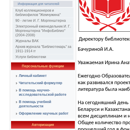
Информация для читателей
Клуб коллекционеров и
библиофилов "Жемчужина"
90 - летие И. Г. Моргенштерна
Электронный еженедельник И. Г.
Моргенштерна "ИнфоБиблио"
(2004-2008)
Директору библиотек
Журналы ВАК
Архив журнала "Библиотекарь" за
Бачуриной И.А.
1911-1914 гг
Услуги библиотеки
Уважаемая Ирина Ана
Персональные функции
Ежегодно Образовате
Личный кабинет
как развивался проек
Читательский формуляр
литература была наиб
В помощь научно-
исследовательской работе
В помощь учебной
На сегодняшний день 
деятельности
Беларуси и Казахстан
Оформление научных работ
всем дисциплинам и 
Общее количество проч
Авторизация
прошедший год в фон