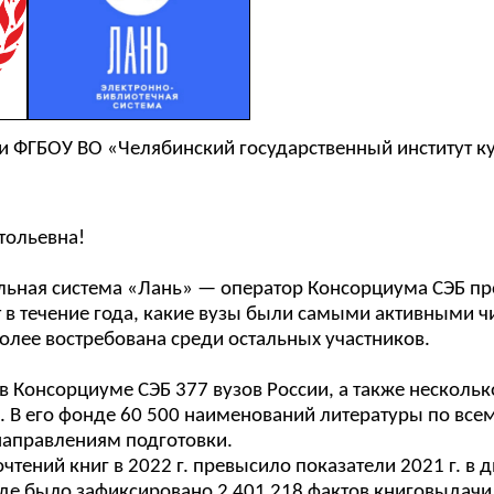
и ФГБОУ ВО «Челябинский государственный институт к
тольевна!
льная система «Лань» — оператор Консорциума СЭБ пр
т в течение года, какие вузы были самыми активными ч
олее востребована среди остальных участников.
в Консорциуме СЭБ 377 вузов России, а также нескольк
а. В его фонде 60 500 наименований литературы по все
направлениям подготовки.
тений книг в 2022 г. превысило показатели 2021 г. в дв
де было зафиксировано 2 401 218 фактов книговыдачи