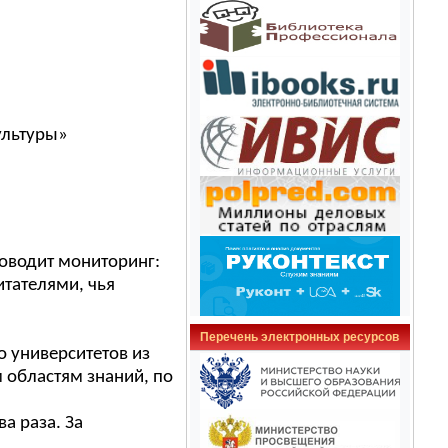
ультуры»
оводит мониторинг:
итателями, чья
Перечень электронных ресурсов
о университетов из
м областям знаний, по
а раза. За
.