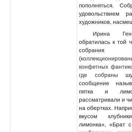
пополняться. Со
удовольствием р
художников, насмеш
Ирина Ген
обратилась к той 
собра
(коллекционирован
конфетных фантико
где собраны
ш
сообщение назыв
пятка и лимон
рассматривали и чи
на обертках. Напри
вкусом клубник
лимонка», «Брат с