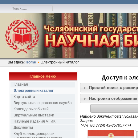
Вы здесь:
Home
Электронный каталог
-
Главное меню
Доступ к эл
Главная
Простой поиск c ранжи
Электронный каталог
Карта сайта
Настройки отображения
Виртуальная справочная служба
Календарь событий
Виртуальные выставки
Найдено документов:1; Показан
Запрос:
Научные издания ЧГИК
Документы
Клуб коллекционеров и