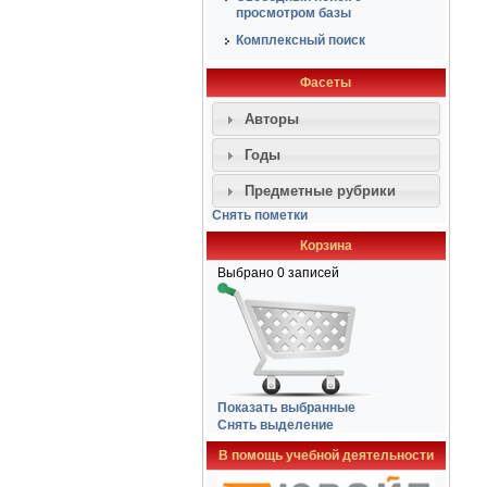
просмотром базы
Комплексный поиск
Фасеты
Авторы
Годы
Предметные рубрики
Снять пометки
Корзина
Выбрано
0
записей
Показать выбранные
Снять выделение
В помощь учебной деятельности