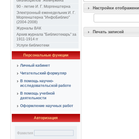
библиофилов "Жемчужина"
90 - летие И. Г. Моргенштерна
Настройки отображени
Электронный еженедельник И. Г.
Моргенштерна "ИнфоБиблио"
(2004-2008)
Журналы ВАК
Печать записей
Архив журнала "Библиотекарь" за
1911-1914 гг
Услуги библиотеки
Персональные функции
Личный кабинет
Читательский формуляр
В помощь научно-
исследовательской работе
В помощь учебной
деятельности
Оформление научных работ
Авторизация
Фамилия