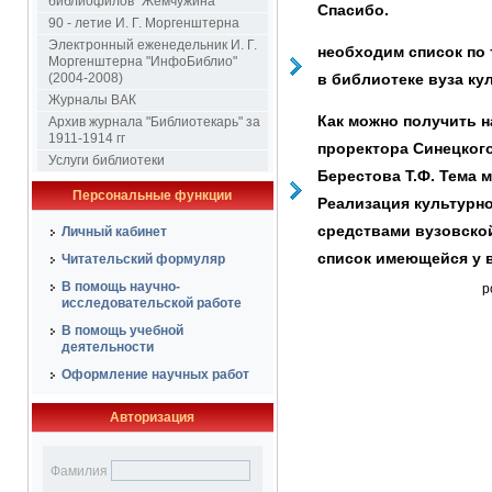
библиофилов "Жемчужина"
Спасибо.
90 - летие И. Г. Моргенштерна
Электронный еженедельник И. Г.
необходим список по 
Моргенштерна "ИнфоБиблио"
(2004-2008)
в библиотеке вуза ку
Журналы ВАК
Как можно получить 
Архив журнала "Библиотекарь" за
1911-1914 гг
проректора Синецкого
Услуги библиотеки
Берестова Т.Ф. Тема 
Персональные функции
Реализация культурно
средствами вузовской
Личный кабинет
список имеющейся у в
Читательский формуляр
В помощь научно-
p
исследовательской работе
В помощь учебной
деятельности
Оформление научных работ
Авторизация
Фамилия